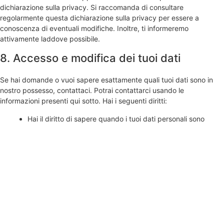
dichiarazione sulla privacy. Si raccomanda di consultare
regolarmente questa dichiarazione sulla privacy per essere a
conoscenza di eventuali modifiche. Inoltre, ti informeremo
attivamente laddove possibile.
8. Accesso e modifica dei tuoi dati
Se hai domande o vuoi sapere esattamente quali tuoi dati sono in
nostro possesso, contattaci. Potrai contattarci usando le
informazioni presenti qui sotto. Hai i seguenti diritti:
Hai il diritto di sapere quando i tuoi dati personali sono
necessari, cosa succede ad essi, quanto a lungo verranno
mantenuti.
Diritto di accesso: hai il diritto ad accedere ai tuoi dati
personali dei quali siamo a conoscenza.
Diritto di rettifica: hai il diritto di completare, correggere,
cancellare o bloccare i tuoi dati personali quando lo
desideri.
Se hai domande o problemi relativi al accessibilità del sito
web, per favore non esitare a contattarci.
Diritto di trasferire i tuoi dati: hai il diritto di richiedere tutti i