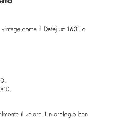
sato
i vintage come il
Datejust 1601
o
00.
000.
olmente il valore. Un orologio ben