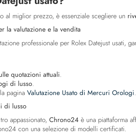
atejust usato?
to al miglior prezzo, è essenziale scegliere un
riv
er la valutazione e la vendita
utazione professionale per Rolex Datejust usati, g
lle quotazioni attuali
.
ogi di lusso
.
 la pagina
Valutazione Usato di Mercuri Orologi
.
i di lusso
ltro appassionato,
Chrono24
è una piattaforma af
no24 con una selezione di modelli certificati.