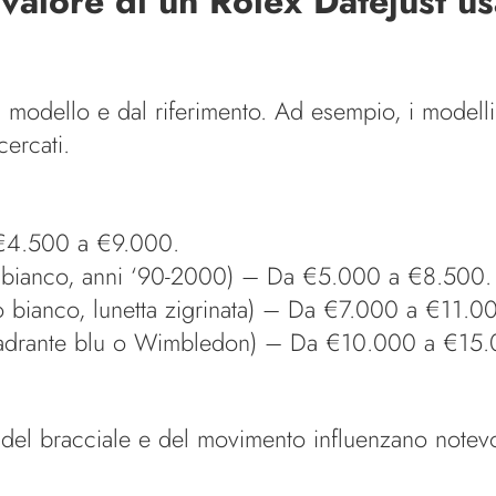
l valore di un Rolex Datejust u
modello e dal riferimento. Ad esempio, i modell
ercati.
 €4.500 a €9.000.
o bianco, anni ‘90-2000) – Da €5.000 a €8.500.
o bianco, lunetta zigrinata) – Da €7.000 a €11.0
uadrante blu o Wimbledon) – Da €10.000 a €15.
, del bracciale e del movimento influenzano notev