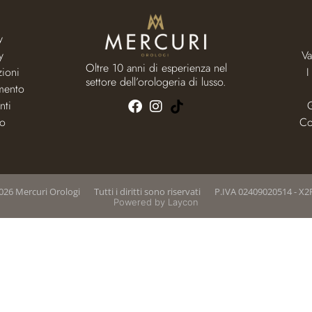
y
y
Va
Oltre 10 anni di esperienza nel
zioni
I
settore dell’orologeria di lusso.
mento
nti
to
Co
026 Mercuri Orologi
Tutti i diritti sono riservati
P.IVA 02409020514 - X2
Powered by
Laycon