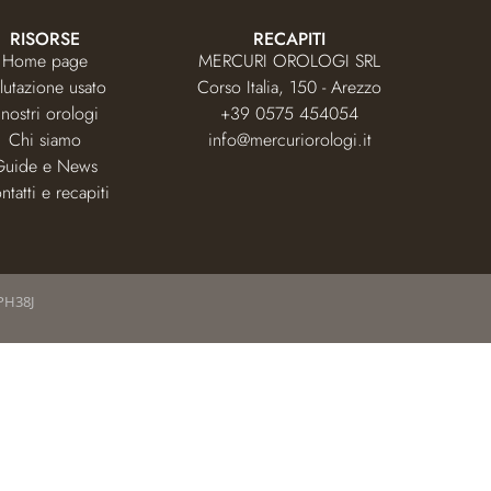
RISORSE
RECAPITI
Home page
MERCURI OROLOGI SRL
lutazione usato
Corso Italia, 150 - Arezzo
 nostri orologi
+39 0575 454054
Chi siamo
info@mercuriorologi.it
Guide e News
ntatti e recapiti
PH38J