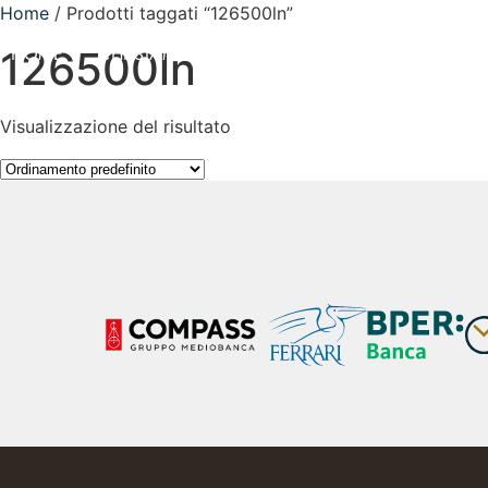
Home
/ Prodotti taggati “126500ln”
HOME
CHI SIAMO
SERVIZI
CONTATTI
126500ln
Visualizzazione del risultato