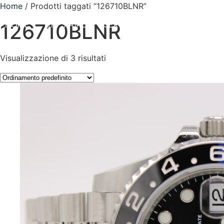
Home
/ Prodotti taggati “126710BLNR”
HOME
CHI SIAMO
SERVIZI
CONTATTI
126710BLNR
Visualizzazione di 3 risultati