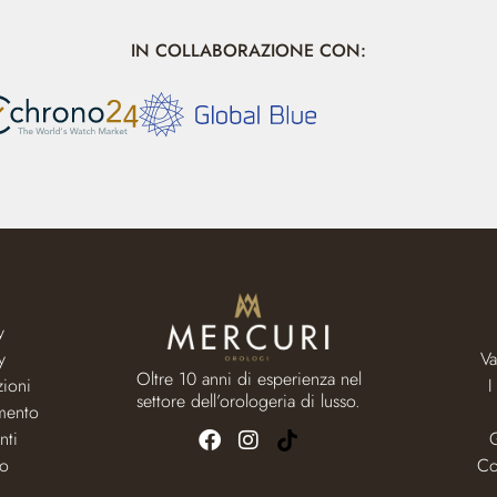
IN COLLABORAZIONE CON:
y
y
Va
Oltre 10 anni di esperienza nel
zioni
I
settore dell’orologeria di lusso.
mento
nti
to
Co