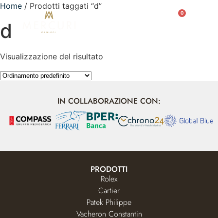
Home
/ Prodotti taggati “d”
0
d
Visualizzazione del risultato
IN COLLABORAZIONE CON:
PRODOTTI
Rolex
Cartier
Patek Philippe
Vacheron Constantin