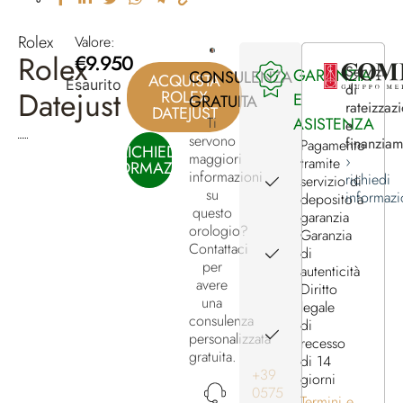
Rolex
Valore:
Rolex
€
9.950
Servizi
GARANZIA
CONSULENZA
ACQUISTA
Esaurito
di
Datejust
ROLEX
E
GRATUITA
rateizzaz
DATEJUST
ASISTENZA
Ti
e
servono
finanzia
Pagamento
RICHIEDI
maggiori
›
tramite
INFORMAZIONI
informazioni
richiedi
servizio di
su
informazi
deposito a
questo
garanzia
orologio?
Garanzia
Contattaci
di
per
autenticità
avere
Diritto
una
legale
consulenza
di
personalizzata
recesso
gratuita.
di 14
+39
giorni
0575
Termini e