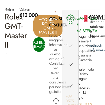
Rolex
Valore:
Rolex
€
12.000
Servizi
GARANZIA
CONSULENZA
ACQUISTA
di
GMT-
ROLEX
E
GRATUITA
rateizzaz
GMT-
ASISTENZA
Ti
e
MASTER II
Master
servono
finanzia
Pagamento
maggiori
›
tramite
II
RICHIEDI
informazioni
richiedi
servizio di
INFORMAZIONI
su
informazi
deposito a
questo
garanzia
orologio?
Garanzia
Contattaci
di
per
autenticità
avere
Diritto
una
legale
consulenza
di
personalizzata
recesso
gratuita.
di 14
+39
giorni
0575
Termini e