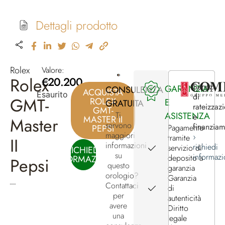
Dettagli prodotto
Rolex
Valore:
Rolex
€
20.200
Servizi
GARANZIA
CONSULENZA
ACQUISTA
Esaurito
di
GMT-
ROLEX
E
GRATUITA
rateizzaz
GMT-
ASISTENZA
Ti
e
MASTER II
Master
servono
finanzia
PEPSI
Pagamento
maggiori
›
tramite
II
informazioni
richiedi
servizio di
RICHIEDI
su
informazi
deposito a
INFORMAZIONI
Pepsi
questo
garanzia
orologio?
Garanzia
Contattaci
di
per
autenticità
avere
Diritto
una
legale