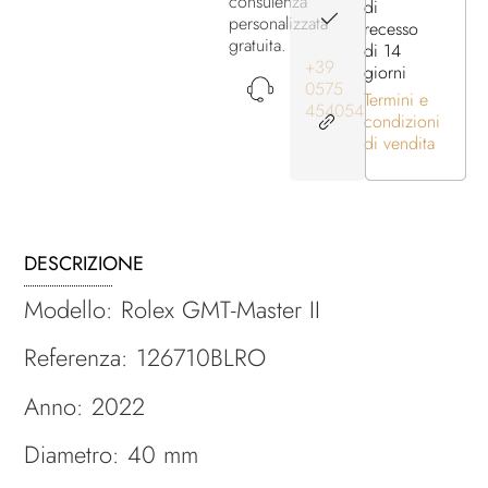
consulenza
di
personalizzata
recesso
gratuita.
di 14
+39
giorni
0575
Termini e
454054
condizioni
di vendita
DESCRIZIONE
Modello: Rolex GMT-Master II
Referenza: 126710BLRO
Anno: 2022
Diametro: 40 mm