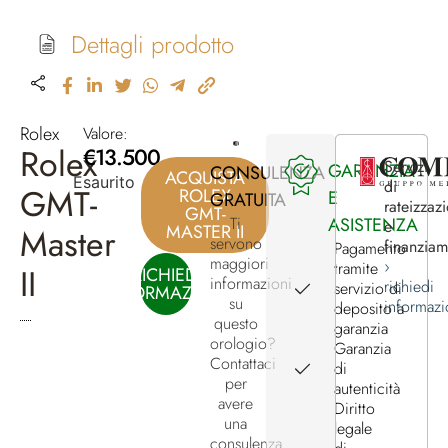
Dettagli prodotto
Rolex
Valore:
Rolex
€
13.500
Servizi
GARANZIA
CONSULENZA
ACQUISTA
Esaurito
di
GMT-
ROLEX
E
GRATUITA
rateizzaz
GMT-
ASISTENZA
Ti
e
MASTER II
Master
servono
finanzia
Pagamento
maggiori
›
tramite
II
RICHIEDI
informazioni
richiedi
servizio di
INFORMAZIONI
su
informazi
deposito a
questo
garanzia
orologio?
Garanzia
Contattaci
di
per
autenticità
avere
Diritto
una
legale
consulenza