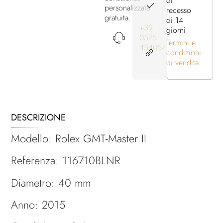
di
personalizzata
recesso
gratuita.
di 14
+39
giorni
0575
Termini e
454054
condizioni
di vendita
DESCRIZIONE
Modello: Rolex GMT-Master II
Referenza: 116710BLNR
Diametro: 40 mm
Anno: 2015