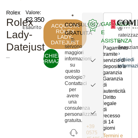
Rolex
Valore:
€
2.350
Rolex
Servizi
GARANZIA
CONSULENZA
ACQUISTA
Esaurito
di
ROLEX
Lady-
E
GRATUITA
rateizza
LADY-
ASISTENZA
Ti
e
DATEJUST
Datejust
servono
finanzia
Pagamento
maggiori
›
tramite
RICHIEDI
informazioni
richiedi
servizio di
INFORMAZIONI
su
informaz
deposito a
questo
garanzia
orologio?
Garanzia
Contattaci
di
per
autenticità
avere
Diritto
una
legale
consulenza
di
personalizzata
recesso
gratuita.
di 14
+39
giorni
0575
Termini e